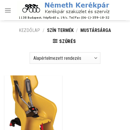
Skip
to
content
KEZDŐLAP
/
SZÍN TERMÉK
/
MUSTÁRSÁRGA
SZŰRÉS