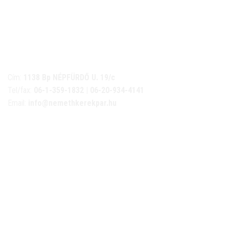
NÉMETH KERÉKPÁR SZAKÜZLET ÉS KERÉKPÁR
SZERVIZ
Cím:
1138 Bp NÉPFÜRDŐ U. 19/c
Tel/fax:
06-1-359-1832 | 06-20-934-4141
Email:
info@nemethkerekpar.hu
Nyári nyitva tartás
(Március 1. – Október 31.)
hétfő: 10:00-18:00
kedd: 11:00-18:00
szerda- péntek: 10:00-18:00
szombat: 10:00-13:00