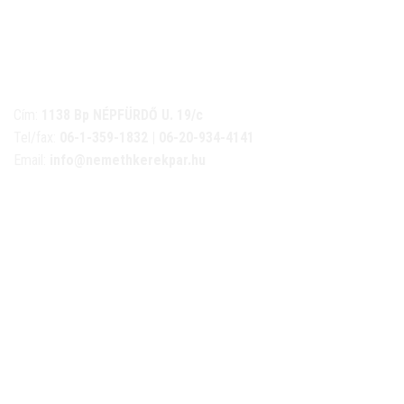
NÉMETH KERÉKPÁR SZAKÜZLET ÉS KERÉKPÁR
SZERVIZ
Cím:
1138 Bp NÉPFÜRDŐ U. 19/c
Tel/fax:
06-1-359-1832 | 06-20-934-4141
Email:
info@nemethkerekpar.hu
Nyári nyitva tartás
(Március 1. – Október 31.)
hétfő: 10:00-18:00
kedd: 11:00-18:00
szerda- péntek: 10:00-18:00
szombat: 10:00-13:00