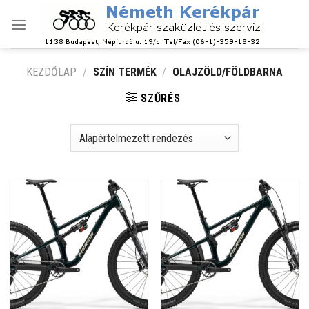
Skip
to
content
KEZDŐLAP
/
SZÍN TERMÉK
/
OLAJZÖLD/FÖLDBARNA
SZŰRÉS