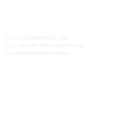
NÉMETH KERÉKPÁR SZAKÜZLET ÉS KERÉKPÁR
SZERVIZ
Cím:
1138 Bp NÉPFÜRDŐ U. 19/c
Tel/fax:
06-1-359-1832 | 06-20-934-4141
Email:
info@nemethkerekpar.hu
Nyári nyitva tartás
(Március 1. – Október 31.)
hétfő: 10:00-18:00
kedd: 11:00-18:00
szerda- péntek: 10:00-18:00
szombat: 10:00-13:00