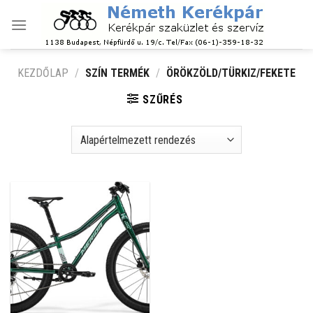
Skip
to
content
KEZDŐLAP
/
SZÍN TERMÉK
/
ÖRÖKZÖLD/TÜRKIZ/FEKETE
SZŰRÉS