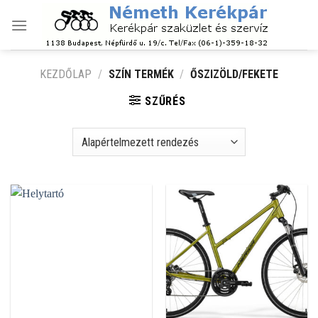
Skip
to
content
KEZDŐLAP
/
SZÍN TERMÉK
/
ŐSZIZÖLD/FEKETE
SZŰRÉS