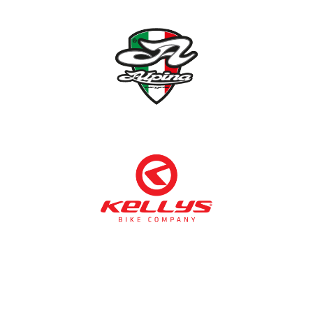
NÉMETH KERÉKPÁR SZAKÜZLET ÉS KERÉKPÁR