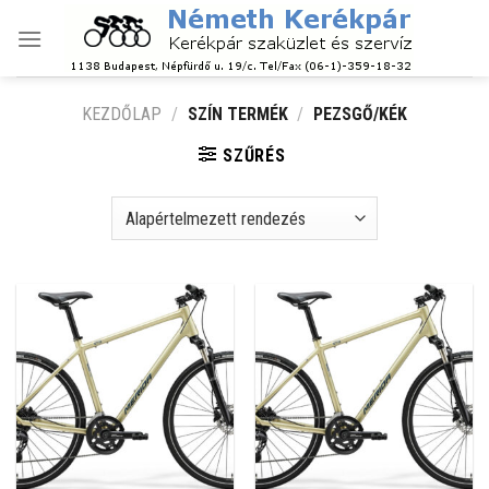
Skip
to
content
KEZDŐLAP
/
SZÍN TERMÉK
/
PEZSGŐ/KÉK
SZŰRÉS