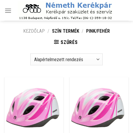
Skip
to
content
KEZDŐLAP
/
SZÍN TERMÉK
/
PINK/FEHÉR
SZŰRÉS