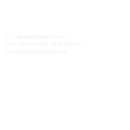
NÉMETH KERÉKPÁR SZAKÜZLET ÉS KERÉKPÁR
SZERVIZ
Cím:
1138 Bp NÉPFÜRDŐ U. 19/c
Tel/fax:
06-1-359-1832 | 06-20-934-4141
Email:
info@nemethkerekpar.hu
Nyári nyitva tartás
(Március 1. – Október 31.)
hétfő: 10:00-18:00
kedd: 11:00-18:00
szerda- péntek: 10:00-18:00
szombat: 10:00-13:00