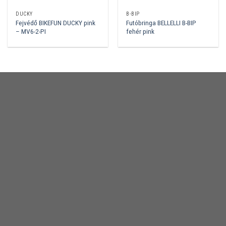
DUCKY
B-BIP
Fejvédő BIKEFUN DUCKY pink
Futóbringa BELLELLI B-BIP
– MV6-2-PI
fehér pink