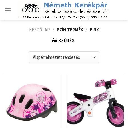
Skip
to
content
KEZDŐLAP
/
SZÍN TERMÉK
/
PINK
SZŰRÉS