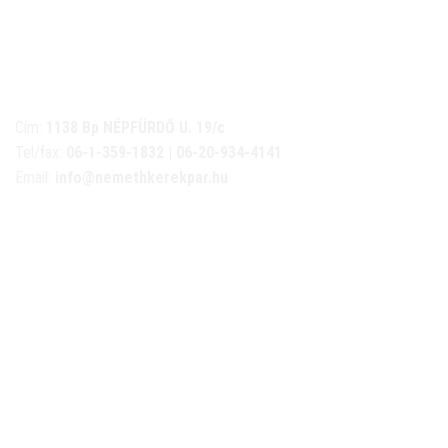
NÉMETH KERÉKPÁR SZAKÜZLET ÉS KERÉKPÁR
SZERVIZ
Cím:
1138 Bp NÉPFÜRDŐ U. 19/c
Tel/fax:
06-1-359-1832 | 06-20-934-4141
Email:
info@nemethkerekpar.hu
Nyári nyitva tartás
(Március 1. – Október 31.)
hétfő: 10:00-18:00
kedd: 11:00-18:00
szerda- péntek: 10:00-18:00
szombat: 10:00-13:00