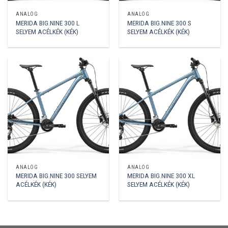
ANALÓG
ANALÓG
MERIDA BIG.NINE 300 L
MERIDA BIG.NINE 300 S
SELYEM ACÉLKÉK (KÉK)
SELYEM ACÉLKÉK (KÉK)
ANALÓG
ANALÓG
MERIDA BIG.NINE 300 SELYEM
MERIDA BIG.NINE 300 XL
ACÉLKÉK (KÉK)
SELYEM ACÉLKÉK (KÉK)