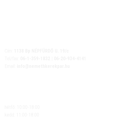
NÉMETH KERÉKPÁR SZAKÜZLET ÉS KERÉKPÁR
SZERVIZ
Cím:
1138 Bp NÉPFÜRDŐ U. 19/c
Tel/fax:
06-1-359-1832 | 06-20-934-4141
Email:
info@nemethkerekpar.hu
Nyári nyitva tartás
(Március 1. – Október 31.)
hétfő: 10:00-18:00
kedd: 11:00-18:00
szerda- péntek: 10:00-18:00
szombat: 10:00-13:00