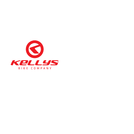
Téli nyitva tartás
(November 1. – Február 28.)
hétfő-péntek: 11:00-17:00