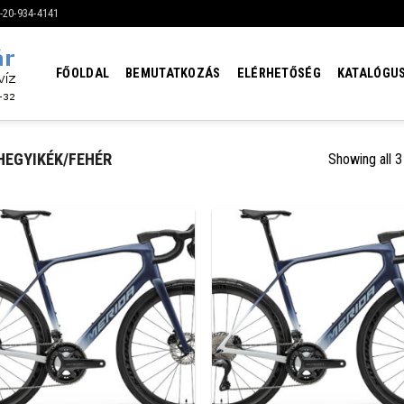
6-20-934-4141
FŐOLDAL
BEMUTATKOZÁS
ELÉRHETŐSÉG
KATALÓGU
HEGYIKÉK/FEHÉR
Showing all 3