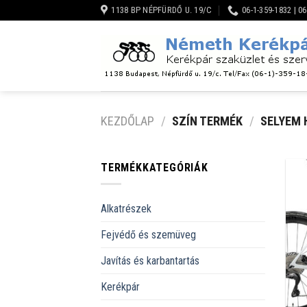
Skip
1138 BP NÉPFÜRDŐ U. 19/C
06-1-359-1832 | 0
to
content
KEZDŐLAP
/
SZÍN TERMÉK
/
SELYEM 
TERMÉKKATEGÓRIÁK
Alkatrészek
Fejvédő és szemüveg
Javítás és karbantartás
Kerékpár