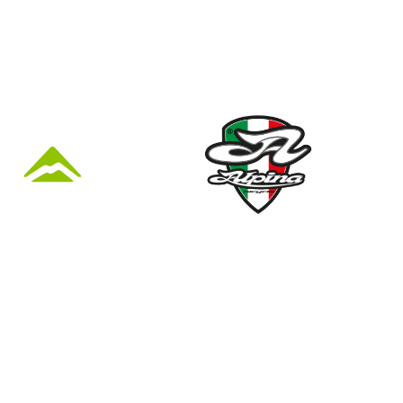
KÜZLET ÉS
Nyári nyitva tartás
(Március 1. – Október 31.)
hétfő: 10:00-18:00