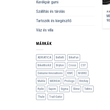
Kerékpár gumi
Szállítás és tárolás
A
M
90
Tartozék és kiegészítő
Váz és villa
MÁRKÁK
ADRIATICA
Bellelli
BikeFun
BikeWorkX
Bryton
Cross
CST
Genuine Innovations
KMC
M-BIKE
Mahle
MERIDA
Prologo
Ritchey
Ryde
Sapim
Sigma
Slime
Tektro
Thule
Trail-Gator