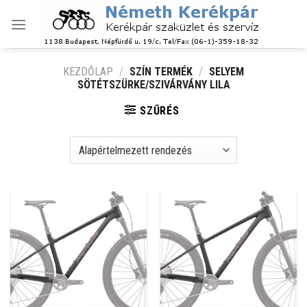
Skip
to
content
KEZDŐLAP
/
SZÍN TERMÉK
/
SELYEM
SÖTÉTSZÜRKE/SZIVÁRVÁNY LILA
SZŰRÉS