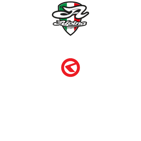
NÉMETH KERÉKPÁR SZAKÜZLET ÉS KERÉKPÁR
SZERVIZ