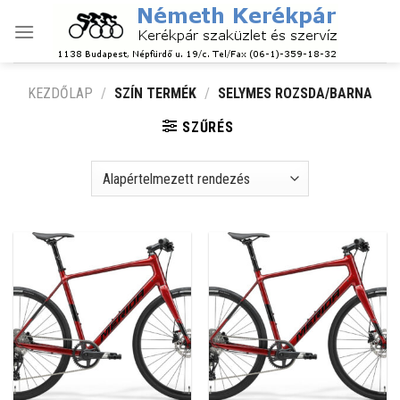
Skip
to
content
KEZDŐLAP
/
SZÍN TERMÉK
/
SELYMES ROZSDA/BARNA
SZŰRÉS