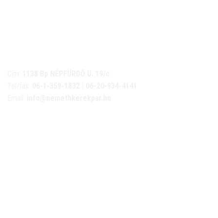
NÉMETH KERÉKPÁR SZAKÜZLET ÉS KERÉKPÁR
SZERVIZ
Cím:
1138 Bp NÉPFÜRDŐ U. 19/c
Tel/fax:
06-1-359-1832 | 06-20-934-4141
Email:
info@nemethkerekpar.hu
Nyári nyitva tartás
(Március 1. – Október 31.)
hétfő: 10:00-18:00
kedd: 11:00-18:00
szerda- péntek: 10:00-18:00
szombat: 10:00-13:00