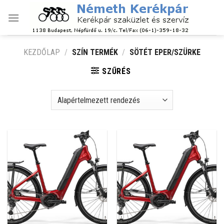
Skip
to
content
KEZDŐLAP
/
SZÍN TERMÉK
/
SÖTÉT EPER/SZÜRKE
SZŰRÉS