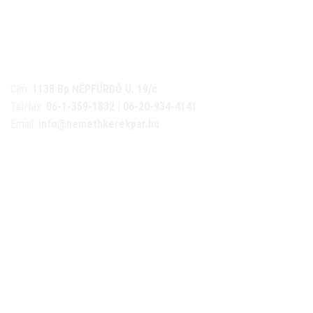
NÉMETH KERÉKPÁR SZAKÜZLET ÉS KERÉKPÁR
SZERVIZ
Cím:
1138 Bp NÉPFÜRDŐ U. 19/c
Tel/fax:
06-1-359-1832 | 06-20-934-4141
Email:
info@nemethkerekpar.hu
Nyári nyitva tartás
(Március 1. – Október 31.)
hétfő: 10:00-18:00
kedd: 11:00-18:00
szerda- péntek: 10:00-18:00
szombat: 10:00-13:00