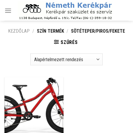
Skip
to
content
KEZDŐLAP
/
SZÍN TERMÉK
/
SÖTÉTEPER/PIROS/FEKETE
SZŰRÉS