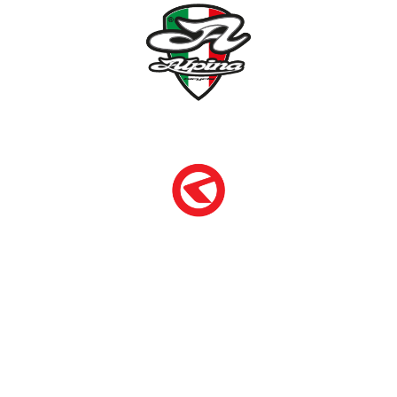
NÉMETH KERÉKPÁR SZAKÜZLET ÉS KERÉKPÁR
SZERVIZ