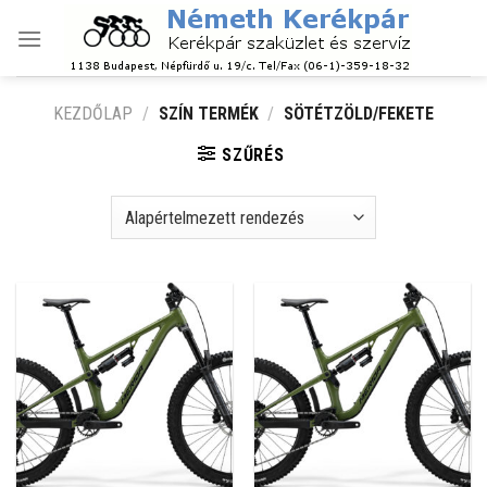
Skip
to
content
KEZDŐLAP
/
SZÍN TERMÉK
/
SÖTÉTZÖLD/FEKETE
SZŰRÉS