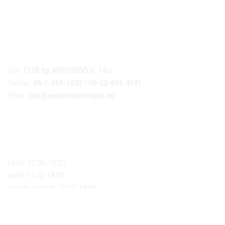
NÉMETH KERÉKPÁR SZAKÜZLET ÉS KERÉKPÁR
SZERVIZ
Cím:
1138 Bp NÉPFÜRDŐ U. 19/c
Tel/fax:
06-1-359-1832 | 06-20-934-4141
Email:
info@nemethkerekpar.hu
Nyári nyitva tartás
(Március 1. – Október 31.)
hétfő: 10:00-18:00
kedd: 11:00-18:00
szerda- péntek: 10:00-18:00
szombat: 10:00-13:00