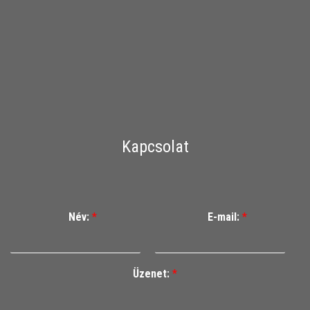
Kapcsolat
Név:
*
E-mail:
*
Üzenet:
*