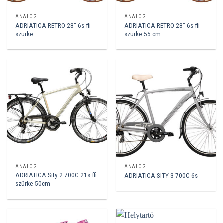
ANALÓG
ANALÓG
ADRIATICA RETRO 28″ 6s ffi
ADRIATICA RETRO 28″ 6s ffi
szürke
szürke 55 cm
ANALÓG
ANALÓG
ADRIATICA Sity 2 700C 21s ffi
ADRIATICA SITY 3 700C 6s
szürke 50cm