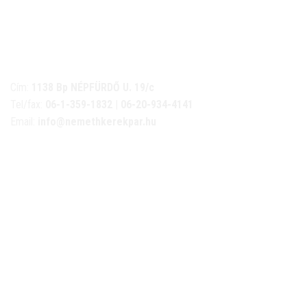
NÉMETH KERÉKPÁR SZAKÜZLET ÉS KERÉKPÁR
SZERVIZ
Cím:
1138 Bp NÉPFÜRDŐ U. 19/c
Tel/fax:
06-1-359-1832 | 06-20-934-4141
Email:
info@nemethkerekpar.hu
Nyári nyitva tartás
(Március 1. – Október 31.)
hétfő: 10:00-18:00
kedd: 11:00-18:00
szerda- péntek: 10:00-18:00
szombat: 10:00-13:00