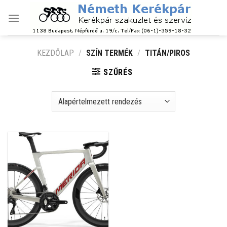
Skip
to
content
KEZDŐLAP
/
SZÍN TERMÉK
/
TITÁN/PIROS
SZŰRÉS