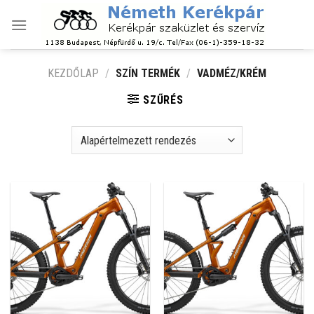
Skip
to
content
KEZDŐLAP
/
SZÍN TERMÉK
/
VADMÉZ/KRÉM
SZŰRÉS