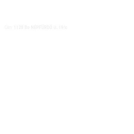
NÉMETH KERÉKPÁR SZAKÜZLET ÉS KERÉKPÁR
SZERVIZ
Cím:
1138 Bp NÉPFÜRDŐ U. 19/c
Tel/fax:
06-1-359-1832 | 06-20-934-4141
Email:
info@nemethkerekpar.hu
Nyári nyitva tartás
(Március 1. – Október 31.)
hétfő: 10:00-18:00
kedd: 11:00-18:00
szerda- péntek: 10:00-18:00
szombat: 10:00-13:00
Téli nyitva tartás