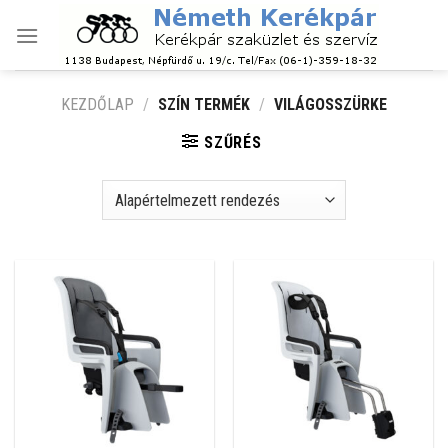
Skip
to
content
KEZDŐLAP
/
SZÍN TERMÉK
/
VILÁGOSSZÜRKE
SZŰRÉS