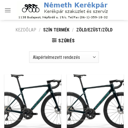
Skip
to
content
KEZDŐLAP
/
SZÍN TERMÉK
/
ZÖLD/EZÜST/ZÖLD
SZŰRÉS