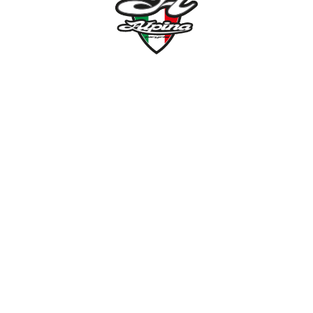
NÉMETH KERÉKPÁR SZAKÜZLET ÉS KERÉKPÁR
SZERVIZ
Cím:
1138 Bp NÉPFÜRDŐ U. 19/c