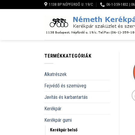
Skip
1138 BP NÉPFÜRDŐ U. 19/C
06-1-359-1832 | 0
to
content
TERMÉKKATEGÓRIÁK
Alkatrészek
Fejvédő és szemüveg
Javítás és karbantartás
Kerékpár
Kerékpár gumi
Kerékpár belső