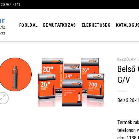
6-20-934-4141
FŐOLDAL
BEMUTATKOZÁS
ELÉRHETŐSÉG
KATALÓGU
KEZDŐLAP
Belső 
G/V
Belső 26×1
Termék rak
telefonon 
cím: 1138