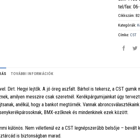
tel/fax: 0
Cikkszám:
B2
Kategóriák:
K
Címke:
CST
RÁS
TOVÁBBI INFORMÁCIÓK
vel. Dirt. Hegyi lejtők. A jó öreg aszfalt. Bárhol is tekersz, a CST gumi
znek, amilyen messzire csak szeretnél. Kerékpárgumijainkat úgy tervezt
jtsanak, anélkül, hogy a bankot megtörnék. Vannak abroncsválasztékain
senykerékpárosoknak, BMX-ezőknek és mindenkinek ezek között.
mi különös. Nem véletlenül ez a CST legnépszerűbb belsője – bevált ki
ztárcád is biztonságban marad.