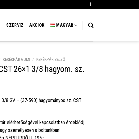
S
SZERVIZ
AKCIÓK
MAGYAR
/
KERÉKPÁR GUMI
/
KERÉKPÁR BELSŐ
CST 26×1 3/8 hagyom. sz.
 3/8 GV – (37-590) hagyományos sz. CST
tár elérhetőségével kapcsolatban érdeklődj
vagy személyesen a boltunkban!
 Bp NÉPFÜRDŐ U. 19/c