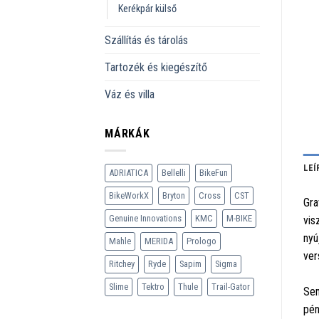
Kerékpár külső
Szállítás és tárolás
Tartozék és kiegészítő
Váz és villa
MÁRKÁK
LEÍ
ADRIATICA
Bellelli
BikeFun
BikeWorkX
Bryton
Cross
CST
Gra
Genuine Innovations
KMC
M-BIKE
vis
nyú
Mahle
MERIDA
Prologo
ver
Ritchey
Ryde
Sapim
Sigma
Slime
Tektro
Thule
Trail-Gator
Sem
pén