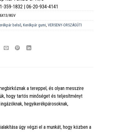
6-1-359-1832 | 06-20-934-4141
6X13/8GV
erékpár belső
,
Kerékpár gumi
,
VERSENY-ORSZÁGÚTI
k megbirkóznak a tereppel, és olyan messzire
ük, hogy tartós minőséget és teljesítményt
k ingázóknak, hegyikerékpárosoknak,
alakítása úgy végzi el a munkát, hogy közben a