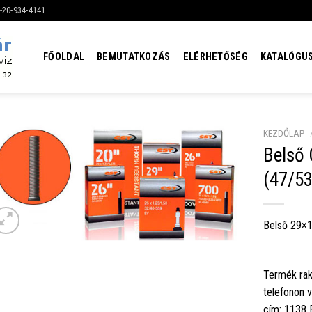
6-20-934-4141
FŐOLDAL
BEMUTATKOZÁS
ELÉRHETŐSÉG
KATALÓGU
KEZDŐLAP
Belső 
(47/53
Belső 29×1
Termék rak
telefonon 
cím: 1138