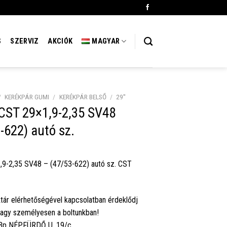
S
SZERVIZ
AKCIÓK
MAGYAR
/
KERÉKPÁR GUMI
/
KERÉKPÁR BELSŐ
/
29''
CST 29×1,9-2,35 SV48
-622) autó sz.
,9-2,35 SV48 – (47/53-622) autó sz. CST
tár elérhetőségével kapcsolatban érdeklődj
vagy személyesen a boltunkban!
 Bp NÉPFÜRDŐ U. 19/c