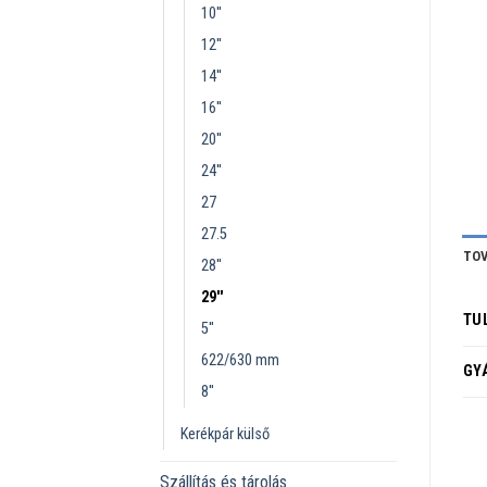
10''
12''
14''
16''
20''
24''
27
27.5
TOV
28''
29''
TU
5''
622/630 mm
GY
8''
Kerékpár külső
Szállítás és tárolás