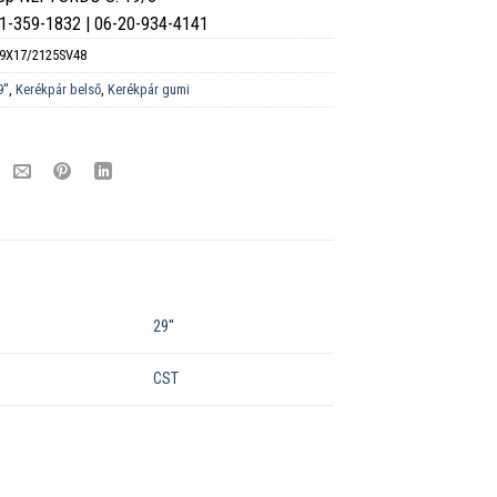
6-1-359-1832 | 06-20-934-4141
9X17/2125SV48
''
,
Kerékpár belső
,
Kerékpár gumi
29''
CST