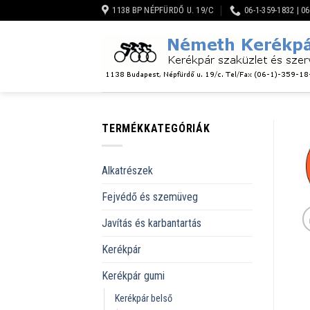
Skip
1138 BP NÉPFÜRDŐ U. 19/C
06-1-359-1832 | 0
to
content
TERMÉKKATEGÓRIÁK
Alkatrészek
Fejvédő és szemüveg
Javítás és karbantartás
Kerékpár
Kerékpár gumi
Kerékpár belső