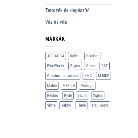
Tartozék és kiegészítő
Váz és villa
MÁRKÁK
ADRIATICA
Bellelli
BikeFun
BikeWorkX
Bryton
Cross
CST
Genuine Innovations
KMC
M-BIKE
Mahle
MERIDA
Prologo
Ritchey
Ryde
Sapim
Sigma
Slime
Tektro
Thule
Trail-Gator