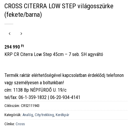
CROSS CITERRA LOW STEP világosszürke
(fekete/barna)
Ft
294 990
KRP CR Citerra Low Step 45cm – 7 seb. SH agyváltó
Termék raktár elérhetőségével kapcsolatban érdeklődj telefonon
vagy személyesen a boltunkban!
cím: 1138 Bp NÉPFÜRDŐ U. 19/c
tel/fax: 06-1-359-1832 | 06-20-934-4141
Cikkszám:
CRS2111943
Kategóriák:
Analóg
,
City/trekking
,
Kerékpár
Címke:
Cross