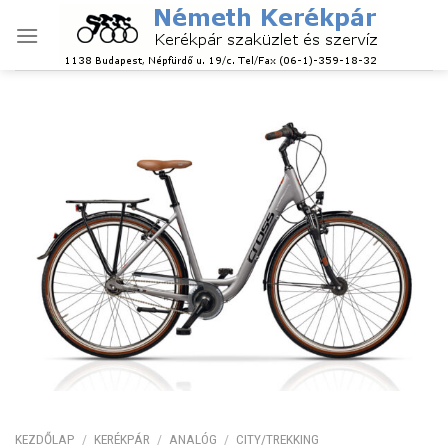
Skip
to
content
KEZDŐLAP
/
KERÉKPÁR
/
ANALÓG
/
CITY/TREKKING