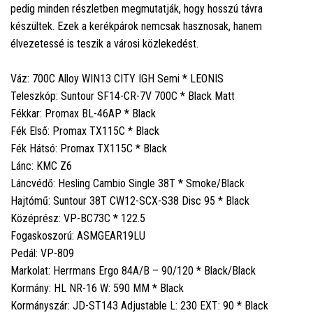
pedig minden részletben megmutatják, hogy hosszú távra
készültek. Ezek a kerékpárok nemcsak hasznosak, hanem
élvezetessé is teszik a városi közlekedést.
Váz: 700C Alloy WIN13 CITY IGH Semi * LEONIS
Teleszkóp: Suntour SF14-CR-7V 700C * Black Matt
Fékkar: Promax BL-46AP * Black
Fék Első: Promax TX115C * Black
Fék Hátsó: Promax TX115C * Black
Lánc: KMC Z6
Láncvédő: Hesling Cambio Single 38T * Smoke/Black
Hajtómű: Suntour 38T CW12-SCX-S38 Disc 95 * Black
Középrész: VP-BC73C * 122.5
Fogaskoszorú: ASMGEAR19LU
Pedál: VP-809
Markolat: Herrmans Ergo 84A/B – 90/120 * Black/Black
Kormány: HL NR-16 W: 590 MM * Black
Kormányszár: JD-ST143 Adjustable L: 230 EXT: 90 * Black