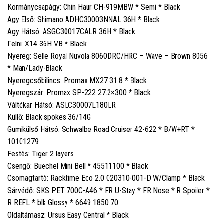
Kormánycsapágy: Chin Haur CH-919MBW * Semi * Black
Agy Első: Shimano ADHC30003NNAL 36H * Black
Agy Hátsó: ASGC30017CALR 36H * Black
Felni: X14 36H VB * Black
Nyereg: Selle Royal Nuvola 8060DRC/HRC – Wave – Brown 8056
* Man/Lady-Black
Nyeregcsőbilincs: Promax MX27 31.8 * Black
Nyeregszár: Promax SP-222 27.2×300 * Black
Váltókar Hátsó: ASLC30007L180LR
Küllő: Black spokes 36/14G
Gumikülső Hátsó: Schwalbe Road Cruiser 42-622 * B/W+RT *
10101279
Festés: Tiger 2 layers
Csengő: Buechel Mini Bell * 45511100 * Black
Csomagtartó: Racktime Eco 2.0 020310-001-D W/Clamp * Black
Sárvédő: SKS PET 700C-A46 * FR U-Stay * FR Nose * R Spoiler *
R REFL * blk Glossy * 6649 1850 70
Oldaltámasz: Ursus Easy Central * Black