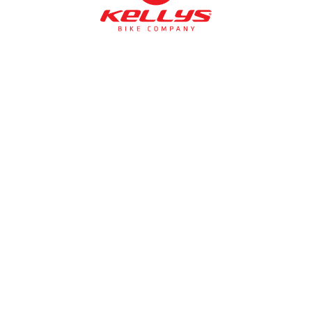
NÉMETH KERÉKPÁR SZAKÜZLET ÉS KERÉKPÁR
SZERVIZ
Cím:
1138 Bp NÉPFÜRDŐ U. 19/c
Tel/fax:
06-1-359-1832 | 06-20-934-4141
Email:
info@nemethkerekpar.hu
Nyári nyitva tartás
(Március 1. – Október 31.)
hétfő: 10:00-18:00
kedd: 11:00-18:00