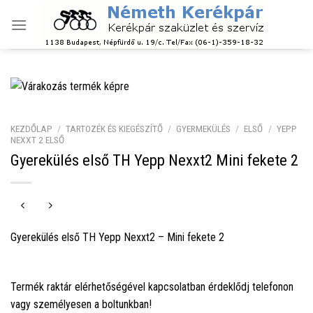
Skip
to
content
KEZDŐLAP
/
TARTOZÉK ÉS KIEGÉSZÍTŐ
/
GYERMEKÜLÉS
/
ELSŐ
/
YEPP
NEXXT 2 ELSŐ
Gyerekülés első TH Yepp Nexxt2 Mini fekete 2
Gyerekülés első TH Yepp Nexxt2 – Mini fekete 2
Termék raktár elérhetőségével kapcsolatban érdeklődj telefonon
vagy személyesen a boltunkban!