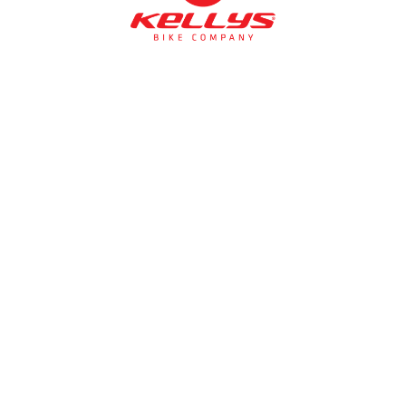
NÉMETH KERÉKPÁR SZAKÜZLET ÉS KERÉKPÁR
SZERVIZ
Cím:
1138 Bp NÉPFÜRDŐ U. 19/c
Tel/fax:
06-1-359-1832 | 06-20-934-4141
Email:
info@nemethkerekpar.hu
Nyári nyitva tartás
(Március 1. – Október 31.)
hétfő: 10:00-18:00
kedd: 11:00-18:00