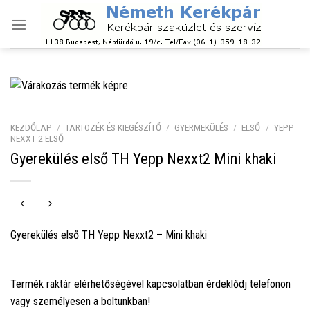
Skip
to
content
KEZDŐLAP
/
TARTOZÉK ÉS KIEGÉSZÍTŐ
/
GYERMEKÜLÉS
/
ELSŐ
/
YEPP
NEXXT 2 ELSŐ
Gyerekülés első TH Yepp Nexxt2 Mini khaki
Gyerekülés első TH Yepp Nexxt2 – Mini khaki
Termék raktár elérhetőségével kapcsolatban érdeklődj telefonon
vagy személyesen a boltunkban!