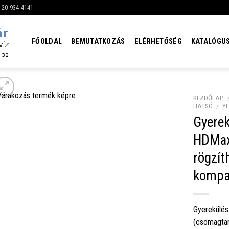
6-20-934-4141
FŐOLDAL
BEMUTATKOZÁS
ELÉRHETŐSÉG
KATALÓGU
KEZDŐLAP
HÁTSÓ
/
Y
Gyerek
HDMax
rögzít
kompat
Gyerekülé
(csomagtar