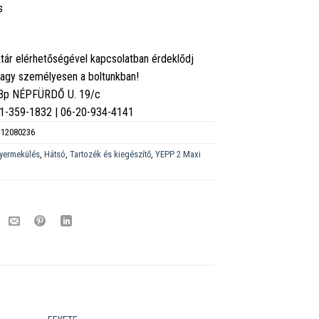
s
tár elérhetőségével kapcsolatban érdeklődj
vagy személyesen a boltunkban!
 Bp NÉPFÜRDŐ U. 19/c
6-1-359-1832 | 06-20-934-4141
12080236
yermekülés
,
Hátsó
,
Tartozék és kiegészítő
,
YEPP 2 Maxi