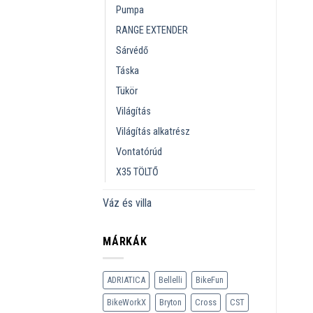
Pumpa
RANGE EXTENDER
Sárvédő
Táska
Tükör
Világítás
Világítás alkatrész
Vontatórúd
X35 TÖLTŐ
Váz és villa
MÁRKÁK
ADRIATICA
Bellelli
BikeFun
BikeWorkX
Bryton
Cross
CST