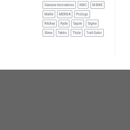
Genuine Innovations
KMC
M-BIKE
Mahle
MERIDA
Prologo
Ritchey
Ryde
Sapim
Sigma
Slime
Tektro
Thule
Trail-Gator