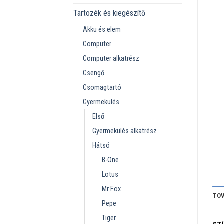
Tartozék és kiegészítő
Akku és elem
Computer
Computer alkatrész
Csengő
Csomagtartó
Gyermekülés
Első
Gyermekülés alkatrész
Hátsó
B-One
Lotus
Mr Fox
TOV
Pepe
Tiger