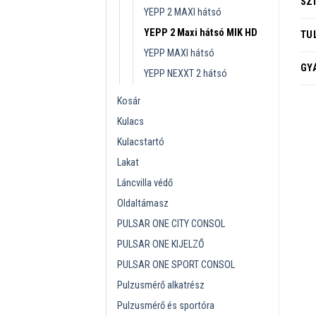
SZ
YEPP 2 MAXI hátsó
YEPP 2 Maxi hátsó MIK HD
TU
YEPP MAXI hátsó
GY
YEPP NEXXT 2 hátsó
Kosár
Kulacs
Kulacstartó
Lakat
Láncvilla védő
Oldaltámasz
PULSAR ONE CITY CONSOL
PULSAR ONE KIJELZŐ
PULSAR ONE SPORT CONSOL
Pulzusmérő alkatrész
Pulzusmérő és sportóra