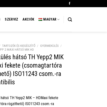
S
SZERVIZ
AKCIÓK
MAGYAR
/
TARTOZÉK ÉS KIEGÉSZÍTŐ
/
GYERMEKÜLÉS
/
EPP 2 MAXI HÁTSÓ MIK HD
ülés hátsó TH Yepp2 MIK
i fekete (csomagtartóra
hető) ISO11243 csom.-ra
ibilis
s hátsó TH Yepp2 MIK – HDMaxi fekete
tóra rögzíthető) ISO11243 csom.-ra