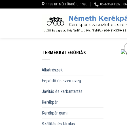
Skip
1138 BP NÉPFÜRDŐ U. 19/C
06-1-359-1832 | 0
to
content
TERMÉKKATEGÓRIÁK
Alkatrészek
Fejvédő és szemüveg
Javítás és karbantartás
Kerékpár
Kerékpár gumi
Szállítás és tárolás