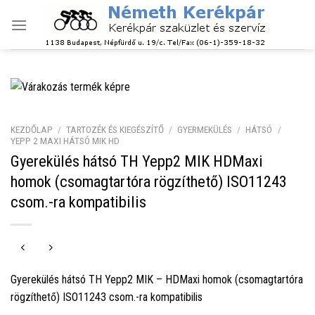
Skip
to
content
KEZDŐLAP
/
TARTOZÉK ÉS KIEGÉSZÍTŐ
/
GYERMEKÜLÉS
/
HÁTSÓ
/
YEPP 2 MAXI HÁTSÓ MIK HD
Gyerekülés hátsó TH Yepp2 MIK HDMaxi
homok (csomagtartóra rögzíthető) ISO11243
csom.-ra kompatibilis
Gyerekülés hátsó TH Yepp2 MIK – HDMaxi homok (csomagtartóra
rögzíthető) ISO11243 csom.-ra kompatibilis