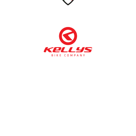
NÉMETH KERÉKPÁR SZAKÜZLET ÉS KERÉKPÁR
SZERVIZ
Cím:
1138 Bp NÉPFÜRDŐ U. 19/c
Tel/fax:
06-1-359-1832 | 06-20-934-4141
Email:
info@nemethkerekpar.hu