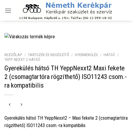
Skip
to
content
KEZDŐLAP
/
TARTOZÉK ÉS KIEGÉSZÍTŐ
/
GYERMEKÜLÉS
/
HÁTSÓ
/
YEPP NEXXT 2 HÁTSÓ
Gyerekülés hátsó TH YeppNexxt2 Maxi fekete
2 (csomagtartóra rögzíthető) ISO11243 csom.-
ra kompatibilis
Gyerekülés hátsó TH YeppNexxt2 – Maxi fekete 2 (csomagtartóra
rögzíthető) ISO11243 csom.-ra kompatibilis