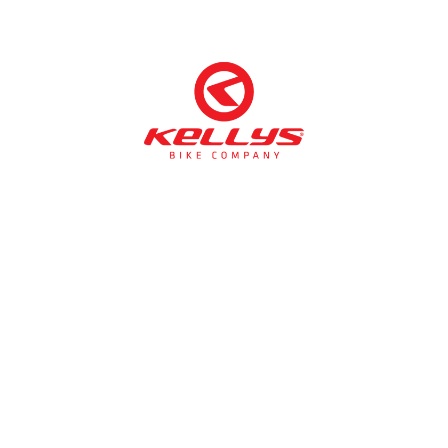
NÉMETH KERÉKPÁR SZAKÜZLET ÉS KERÉKPÁR
SZERVIZ
Cím:
1138 Bp NÉPFÜRDŐ U. 19/c
Tel/fax:
06-1-359-1832 | 06-20-934-4141
Email:
info@nemethkerekpar.hu