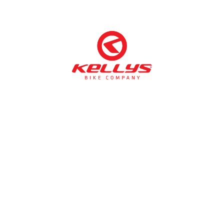
NÉMETH KERÉKPÁR SZAKÜZLET ÉS KERÉKPÁR
SZERVIZ
Cím:
1138 Bp NÉPFÜRDŐ U. 19/c
Tel/fax:
06-1-359-1832 | 06-20-934-4141
Email:
info@nemethkerekpar.hu