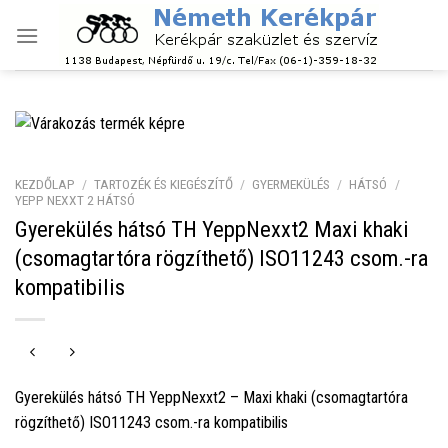
Skip
to
content
KEZDŐLAP
/
TARTOZÉK ÉS KIEGÉSZÍTŐ
/
GYERMEKÜLÉS
/
HÁTSÓ
/
YEPP NEXXT 2 HÁTSÓ
Gyerekülés hátsó TH YeppNexxt2 Maxi khaki
(csomagtartóra rögzíthető) ISO11243 csom.-ra
kompatibilis
Gyerekülés hátsó TH YeppNexxt2 – Maxi khaki (csomagtartóra
rögzíthető) ISO11243 csom.-ra kompatibilis