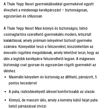
A Thule Yepp Nexxt gyermekülésekkel gyermekével együtt
élvezheti a mindennapi kerékpározást – biztonságosan,
egyszerűen és stílusosan.
A Thule Yepp Nexxt Maxi könnyű és biztonságos, hátsó
csomagtartóra szerelhető gyermekülés modern, letisztult
kialakítással, amely prémium kényelmet biztosít gyermeke
számára. Könnyebbé teszi a felszerelést, köszönhetően az
innovatív rögzítési megoldásnak, amely lehetővé teszi, hogy az
ülés a legtöbb kerékpárra felszerelhető legyen. A mágneses
biztonsági csat gyorsan és egyszerűen rögzíti gyermekét az
üléshez.
Maximális kényelem és biztonság az állítható, párnázott, 5
pontos hecederrel
A puha, rázkódáselnyelő üléssel komfortosabb az utazás
Könnyű, de masszív ülés, amely a kemény külső héjat puha
belső párnázással ötvözi