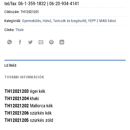
tel/fax: 06-1-359-1832 | 06-20-934-4141
Cikkszám:
TH12021201
Kategóriák:
Gyermekülés
,
Hátsó
,
Tartozék és kiegészítő
,
YEPP 2 MAXI hátsó
Címke:
Thule
LEÍRÁS
TOVÁBBI INFORMÁCIÓK
TH12021203
égei kék
TH12021204
khaki
TH12021202
Mallorca kék
TH12021206
szürkés kék
TH12021205
szürkés zöld