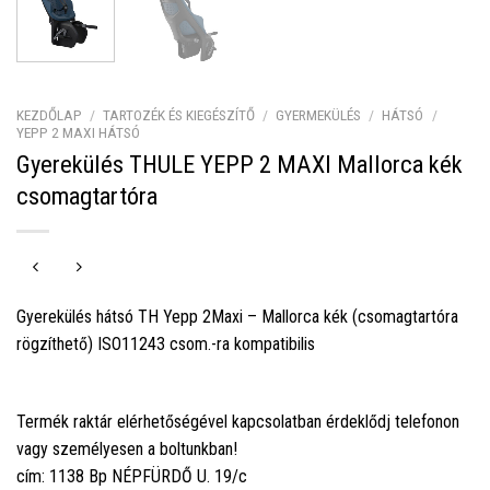
KEZDŐLAP
/
TARTOZÉK ÉS KIEGÉSZÍTŐ
/
GYERMEKÜLÉS
/
HÁTSÓ
/
YEPP 2 MAXI HÁTSÓ
Gyerekülés THULE YEPP 2 MAXI Mallorca kék
csomagtartóra
Gyerekülés hátsó TH Yepp 2Maxi – Mallorca kék (csomagtartóra
rögzíthető) ISO11243 csom.-ra kompatibilis
Termék raktár elérhetőségével kapcsolatban érdeklődj telefonon
vagy személyesen a boltunkban!
cím: 1138 Bp NÉPFÜRDŐ U. 19/c