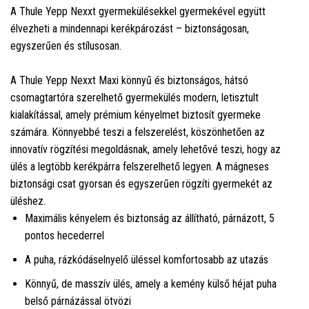
A Thule Yepp Nexxt gyermekülésekkel gyermekével együtt
élvezheti a mindennapi kerékpározást – biztonságosan,
egyszerűen és stílusosan.
A Thule Yepp Nexxt Maxi könnyű és biztonságos, hátsó
csomagtartóra szerelhető gyermekülés modern, letisztult
kialakítással, amely prémium kényelmet biztosít gyermeke
számára. Könnyebbé teszi a felszerelést, köszönhetően az
innovatív rögzítési megoldásnak, amely lehetővé teszi, hogy az
ülés a legtöbb kerékpárra felszerelhető legyen. A mágneses
biztonsági csat gyorsan és egyszerűen rögzíti gyermekét az
üléshez.
Maximális kényelem és biztonság az állítható, párnázott, 5
pontos hecederrel
A puha, rázkódáselnyelő üléssel komfortosabb az utazás
Könnyű, de masszív ülés, amely a kemény külső héjat puha
belső párnázással ötvözi