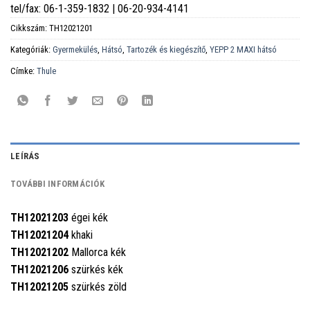
tel/fax: 06-1-359-1832 | 06-20-934-4141
Cikkszám:
TH12021201
Kategóriák:
Gyermekülés
,
Hátsó
,
Tartozék és kiegészítő
,
YEPP 2 MAXI hátsó
Címke:
Thule
LEÍRÁS
TOVÁBBI INFORMÁCIÓK
TH12021203
égei kék
TH12021204
khaki
TH12021202
Mallorca kék
TH12021206
szürkés kék
TH12021205
szürkés zöld