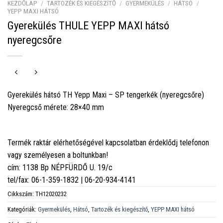
KEZDŐLAP
/
TARTOZÉK ÉS KIEGÉSZÍTŐ
/
GYERMEKÜLÉS
/
HÁTSÓ
/
YEPP MAXI HÁTSÓ
Gyerekülés THULE YEPP MAXI hátsó
nyeregcsőre
Gyerekülés hátsó TH Yepp Maxi – SP tengerkék (nyeregcsőre)
Nyeregcső mérete: 28×40 mm
Termék raktár elérhetőségével kapcsolatban érdeklődj telefonon
vagy személyesen a boltunkban!
cím: 1138 Bp NÉPFÜRDŐ U. 19/c
tel/fax: 06-1-359-1832 | 06-20-934-4141
Cikkszám:
TH12020232
Kategóriák:
Gyermekülés
,
Hátsó
,
Tartozék és kiegészítő
,
YEPP MAXI hátsó