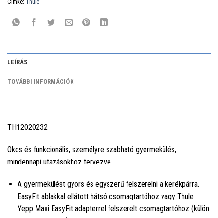
Címke:
Thule
LEÍRÁS
TOVÁBBI INFORMÁCIÓK
TH12020232
Okos és funkcionális, személyre szabható gyermekülés,
mindennapi utazásokhoz tervezve.
A gyermekülést gyors és egyszerű felszerelni a kerékpárra.
EasyFit ablakkal ellátott hátsó csomagtartóhoz vagy Thule
Yepp Maxi EasyFit adapterrel felszerelt csomagtartóhoz (külön