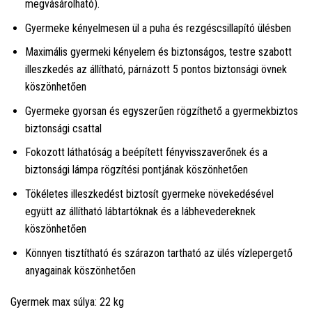
megvásárolható).
Gyermeke kényelmesen ül a puha és rezgéscsillapító ülésben
Maximális gyermeki kényelem és biztonságos, testre szabott
illeszkedés az állítható, párnázott 5 pontos biztonsági övnek
köszönhetően
Gyermeke gyorsan és egyszerűen rögzíthető a gyermekbiztos
biztonsági csattal
Fokozott láthatóság a beépített fényvisszaverőnek és a
biztonsági lámpa rögzítési pontjának köszönhetően
Tökéletes illeszkedést biztosít gyermeke növekedésével
együtt az állítható lábtartóknak és a lábhevedereknek
köszönhetően
Könnyen tisztítható és szárazon tartható az ülés vízlepergető
anyagainak köszönhetően
Gyermek max súlya: 22 kg