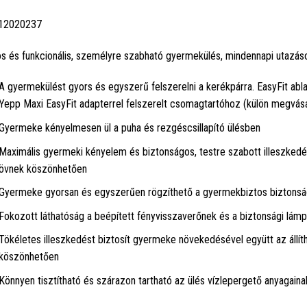
12020237
s és funkcionális, személyre szabható gyermekülés, mindennapi utazás
A gyermekülést gyors és egyszerű felszerelni a kerékpárra. EasyFit abl
Yepp Maxi EasyFit adapterrel felszerelt csomagtartóhoz (külön megvásá
Gyermeke kényelmesen ül a puha és rezgéscsillapító ülésben
Maximális gyermeki kényelem és biztonságos, testre szabott illeszkedés 
övnek köszönhetően
Gyermeke gyorsan és egyszerűen rögzíthető a gyermekbiztos biztonság
Fokozott láthatóság a beépített fényvisszaverőnek és a biztonsági lám
Tökéletes illeszkedést biztosít gyermeke növekedésével együtt az állít
köszönhetően
Könnyen tisztítható és szárazon tartható az ülés vízlepergető anyagai