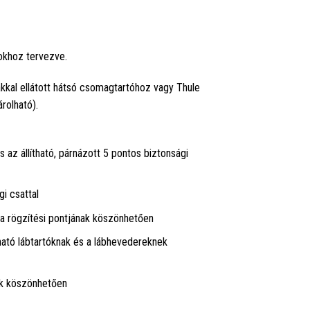
okhoz tervezve.
akkal ellátott hátsó csomagtartóhoz vagy Thule
rolható).
az állítható, párnázott 5 pontos biztonsági
i csattal
pa rögzítési pontjának köszönhetően
ható lábtartóknak és a lábhevedereknek
nak köszönhetően