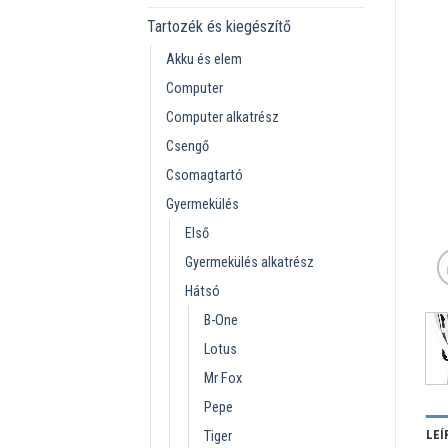
Tartozék és kiegészítő
Akku és elem
Computer
Computer alkatrész
Csengő
Csomagtartó
Gyermekülés
Első
Gyermekülés alkatrész
Hátsó
B-One
Lotus
Mr Fox
Pepe
LEÍ
Tiger