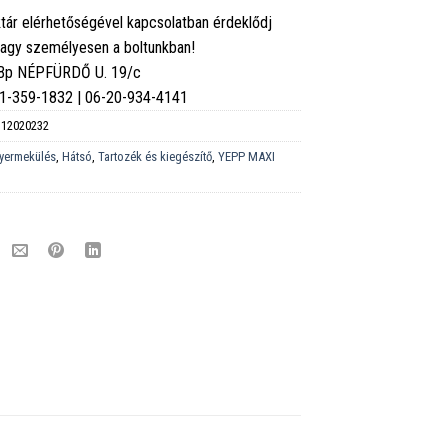
tár elérhetőségével kapcsolatban érdeklődj
vagy személyesen a boltunkban!
 Bp NÉPFÜRDŐ U. 19/c
6-1-359-1832 | 06-20-934-4141
12020232
yermekülés
,
Hátsó
,
Tartozék és kiegészítő
,
YEPP MAXI