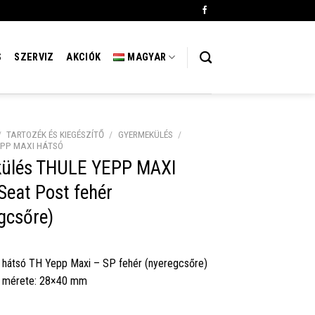
S
SZERVIZ
AKCIÓK
MAGYAR
/
TARTOZÉK ÉS KIEGÉSZÍTŐ
/
GYERMEKÜLÉS
/
EPP MAXI HÁTSÓ
külés THULE YEPP MAXI
Seat Post fehér
gcsőre)
 hátsó TH Yepp Maxi – SP fehér (nyeregcsőre)
 mérete: 28×40 mm