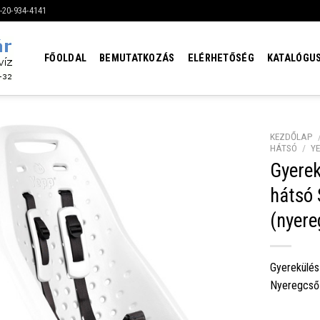
6-20-934-4141
FŐOLDAL
BEMUTATKOZÁS
ELÉRHETŐSÉG
KATALÓGU
KEZDŐLAP
HÁTSÓ
/
Y
Gyere
hátsó 
(nyere
Gyerekülés
Nyeregcső