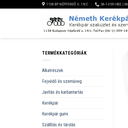
Skip
1138 BP NÉPFÜRDŐ U. 19/C
06-1-359-1832 | 0
to
content
TERMÉKKATEGÓRIÁK
Alkatrészek
Fejvédő és szemüveg
Javítás és karbantartás
Kerékpár
Kerékpár gumi
Szállítás és tárolás