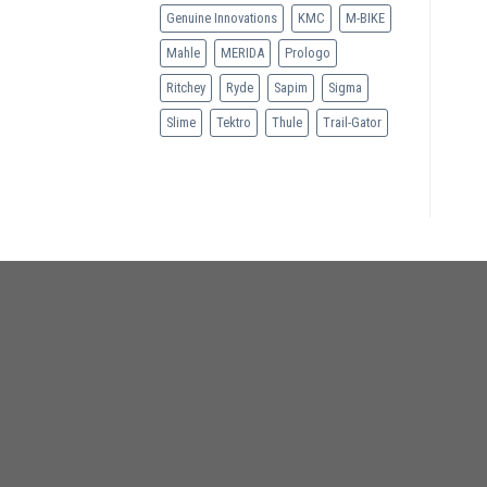
Genuine Innovations
KMC
M-BIKE
Mahle
MERIDA
Prologo
Ritchey
Ryde
Sapim
Sigma
Slime
Tektro
Thule
Trail-Gator