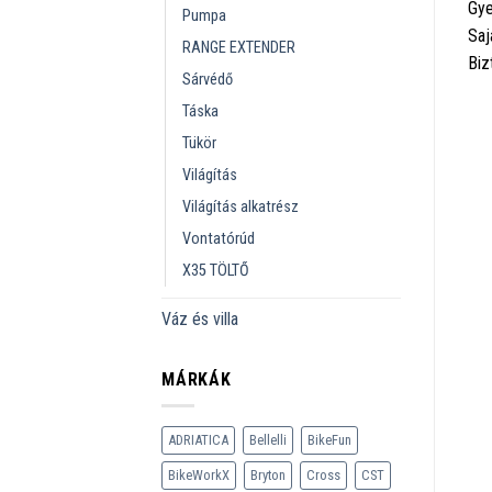
Gye
Pumpa
Saj
RANGE EXTENDER
Biz
Sárvédő
Táska
Tükör
Világítás
Világítás alkatrész
Vontatórúd
X35 TÖLTŐ
Váz és villa
MÁRKÁK
ADRIATICA
Bellelli
BikeFun
BikeWorkX
Bryton
Cross
CST