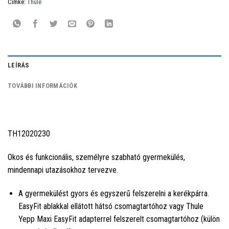
Címke:
Thule
LEÍRÁS
TOVÁBBI INFORMÁCIÓK
TH12020230
Okos és funkcionális, személyre szabható gyermekülés,
mindennapi utazásokhoz tervezve.
A gyermekülést gyors és egyszerű felszerelni a kerékpárra.
EasyFit ablakkal ellátott hátsó csomagtartóhoz vagy Thule
Yepp Maxi EasyFit adapterrel felszerelt csomagtartóhoz (külön