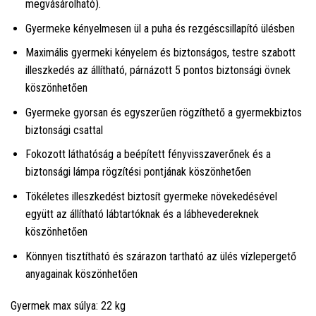
megvásárolható).
Gyermeke kényelmesen ül a puha és rezgéscsillapító ülésben
Maximális gyermeki kényelem és biztonságos, testre szabott
illeszkedés az állítható, párnázott 5 pontos biztonsági övnek
köszönhetően
Gyermeke gyorsan és egyszerűen rögzíthető a gyermekbiztos
biztonsági csattal
Fokozott láthatóság a beépített fényvisszaverőnek és a
biztonsági lámpa rögzítési pontjának köszönhetően
Tökéletes illeszkedést biztosít gyermeke növekedésével
együtt az állítható lábtartóknak és a lábhevedereknek
köszönhetően
Könnyen tisztítható és szárazon tartható az ülés vízlepergető
anyagainak köszönhetően
Gyermek max súlya: 22 kg