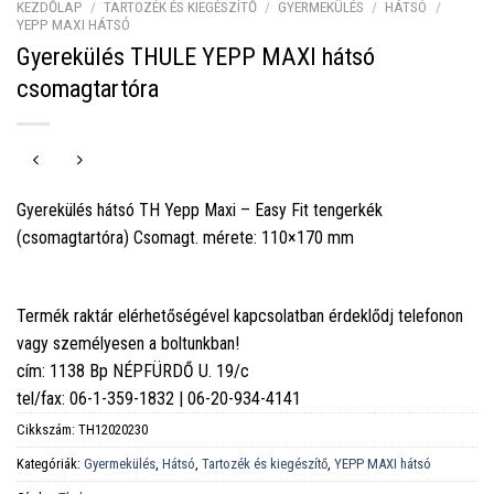
KEZDŐLAP
/
TARTOZÉK ÉS KIEGÉSZÍTŐ
/
GYERMEKÜLÉS
/
HÁTSÓ
/
YEPP MAXI HÁTSÓ
Gyerekülés THULE YEPP MAXI hátsó
csomagtartóra
Gyerekülés hátsó TH Yepp Maxi – Easy Fit tengerkék
(csomagtartóra) Csomagt. mérete: 110×170 mm
Termék raktár elérhetőségével kapcsolatban érdeklődj telefonon
vagy személyesen a boltunkban!
cím: 1138 Bp NÉPFÜRDŐ U. 19/c
tel/fax: 06-1-359-1832 | 06-20-934-4141
Cikkszám:
TH12020230
Kategóriák:
Gyermekülés
,
Hátsó
,
Tartozék és kiegészítő
,
YEPP MAXI hátsó