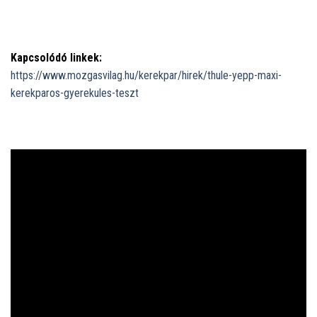
Kapcsolódó linkek:
https://www.mozgasvilag.hu/kerekpar/hirek/thule-yepp-maxi-
kerekparos-gyerekules-teszt