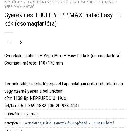
KEZDŐLAP
/
TARTOZÉK ÉS KIEGÉSZÍTŐ
/
GYERMEKÜLÉS
/
HÁTSÓ
/
YEPP MAXI HÁTSÓ
Gyerekülés THULE YEPP MAXI hátsó Easy Fit
kék (csomagtartóra)
Gyerekülés hátsó TH Yepp Maxi – Easy Fit kék (csomagtartóra)
Csomagt. mérete: 110×170 mm
Termék raktár elérhetőségével kapcsolatban érdeklődj telefonon
vagy személyesen a boltunkban!
cím: 1138 Bp NÉPFÜRDŐ U. 19/c
tel/fax: 06-1-359-1832 | 06-20-934-4141
Cikkszám:
TH12020230
Kategóriák:
Gyermekülés
,
Hátsó
,
Tartozék és kiegészítő
,
YEPP MAXI hátsó