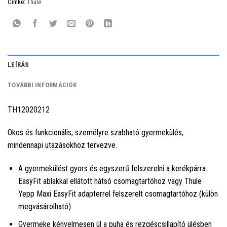
Címke:
Thule
LEÍRÁS
TOVÁBBI INFORMÁCIÓK
TH12020212
Okos és funkcionális, személyre szabható gyermekülés,
mindennapi utazásokhoz tervezve.
A gyermekülést gyors és egyszerű felszerelni a kerékpárra.
EasyFit ablakkal ellátott hátsó csomagtartóhoz vagy Thule
Yepp Maxi EasyFit adapterrel felszerelt csomagtartóhoz (külön
megvásárolható).
Gyermeke kényelmesen ül a puha és rezgéscsillapító ülésben