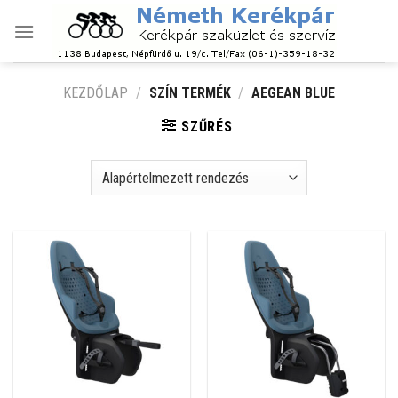
Skip
to
content
KEZDŐLAP
/
SZÍN TERMÉK
/
AEGEAN BLUE
SZŰRÉS