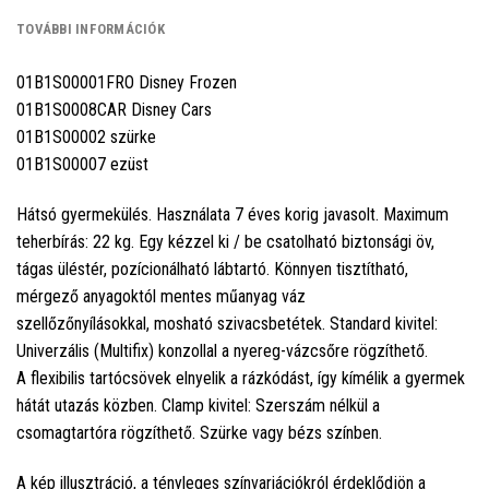
TOVÁBBI INFORMÁCIÓK
01B1S00001FRO Disney Frozen
01B1S0008CAR Disney Cars
01B1S00002 szürke
01B1S00007 ezüst
Hátsó gyermekülés. Használata 7 éves korig javasolt. Maximum
teherbírás: 22 kg. Egy kézzel ki / be csatolható biztonsági öv,
tágas üléstér, pozícionálható lábtartó. Könnyen tisztítható,
mérgező anyagoktól mentes műanyag váz
szellőzőnyílásokkal, mosható szivacsbetétek. Standard kivitel:
Univerzális (Multifix) konzollal a nyereg-vázcsőre rögzíthető.
A flexibilis tartócsövek elnyelik a rázkódást, így kímélik a gyermek
hátát utazás közben. Clamp kivitel: Szerszám nélkül a
csomagtartóra rögzíthető. Szürke vagy bézs színben.
A kép illusztráció, a tényleges színvariációkról érdeklődjön a