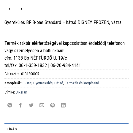
Gyerekülés BF B-one Standard – hátsó DISNEY FROZEN, vázra
Termék raktár elérhetőségével kapcsolatban érdeklődj telefonon
vagy személyesen a boltunkban!
cím: 1138 Bp NÉPFÜRDŐ U. 19/c
tel/fax: 06-1-359-1832 | 06-20-934-4141
Cikkszám:
01B1S00007
Kategóriák:
B-One
,
Gyermekülés
,
Hátsó
,
Tartozék és kiegészítő
Címke:
BikeFun
LEÍRÁS