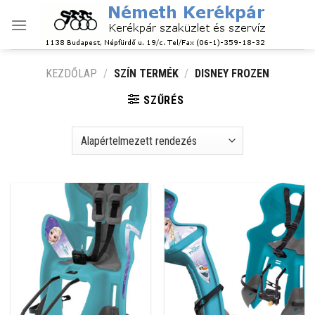
Skip
to
content
KEZDŐLAP
/
SZÍN TERMÉK
/
DISNEY FROZEN
SZŰRÉS