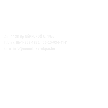
NÉMETH KERÉKPÁR SZAKÜZLET ÉS KERÉKPÁR
SZERVIZ
Cím:
1138 Bp NÉPFÜRDŐ U. 19/c
Tel/fax:
06-1-359-1832 | 06-20-934-4141
Email:
info@nemethkerekpar.hu
Nyári nyitva tartás
(Március 1. – Október 31.)
hétfő: 10:00-18:00
kedd: 11:00-18:00
szerda- péntek: 10:00-18:00
szombat: 10:00-13:00