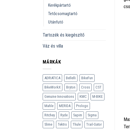
Kerékpártartó
cso
Tetőcsomagtartó
Utánfutó
Tartozék és kiegészítő
Váz és villa
MÁRKÁK
ADRIATICA
Bellelli
BikeFun
BikeWorkX
Bryton
Cross
CST
Genuine Innovations
KMC
M-BIKE
Mahle
MERIDA
Prologo
Ritchey
Ryde
Sapim
Sigma
Max
Slime
Tektro
Thule
Trail-Gator
Ter