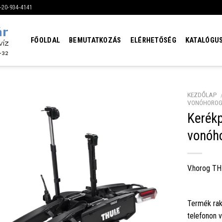
6-20-934-4141
FŐOLDAL
BEMUTATKOZÁS
ELÉRHETŐSÉG
KATALÓGU
KEZDŐLAP
VONÓHORO
Kerék
vonóho
V.horog TH
Termék rak
telefonon 