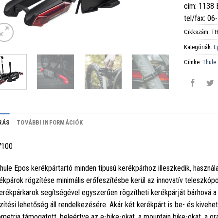
cím: 1138
tel/fax: 0
Cikkszám:
TH
Kategóriák:
E
Címke:
Thule
RÁS
TOVÁBBI INFORMÁCIÓK
7100
hule Epos kerékpártartó minden típusú kerékpárhoz illeszkedik, haszná
ékpárok rögzítése minimális erőfeszítésbe kerül az innovatív teleszkó
erékpárkarok segítségével egyszerűen rögzítheti kerékpárját bárhová a
zítési lehetőség áll rendelkezésére. Akár két kerékpárt is be- és kiveh
metria támogatott, beleértve az e-bike-okat, a mountain bike-okat, a gra