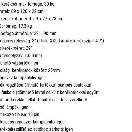
 kerékpár max tömege: 30 kg
etek: 69 x 126 x 22 cm
zecsukott méret: 69 x 27 x 73 cm
át tömeg: 17.3 kg
befogó átmérője: 22 – 90 mm
 gumiszélesség: 3" (Thule XXL Fatbike kerékszíjjal 4.7")
 kerékméret: 29"
 tengelyzáv: 1350 mm
ehető váztartók: nem
olság kerékpárok között: 25mm
bonváz kompatibilis: igen
ék rögzítése állítható tartókkal: pumpás csatokkal
it funkció (dönthető levtel nélkül): kerékpárokkal együtt
ső pótkerékkel ellátott autókra is felsszerelhető
só lámpák: igen
tlakozó típusa: 13 pin
kulcsos rendszer kompatibilis: igen
erékpárszállító az autóhoz zárható: igen