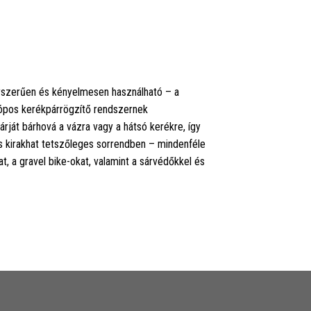
gyszerűen és kényelmesen használható – a
kópos kerékpárrögzítő rendszernek
ját bárhová a vázra vagy a hátsó kerékre, így
és kirakhat tetszőleges sorrendben – mindenféle
, a gravel bike-okat, valamint a sárvédőkkel és