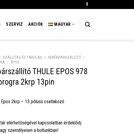
S
SZERVIZ
AKCIÓK
MAGYAR
/
SZÁLLÍTÁS ÉS TÁROLÁS
/
KERÉKPÁRSZÁLLÍTÓ
/
GRA
/
EPOS
párszállító THULE EPOS 978
rogra 2krp 13pin
 Epos 2krp – 13 pólusú csatlakozó
tár elérhetőségével kapcsolatban érdeklődj
vagy személyesen a boltunkban!