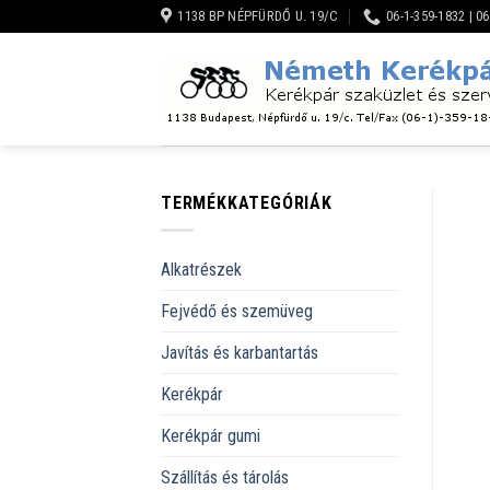
Skip
1138 BP NÉPFÜRDŐ U. 19/C
06-1-359-1832 | 0
to
content
TERMÉKKATEGÓRIÁK
Alkatrészek
Fejvédő és szemüveg
Javítás és karbantartás
Kerékpár
Kerékpár gumi
Szállítás és tárolás