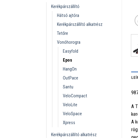
Kerékpárszállító
Hátsó ajtóra
Kerékpárszállító alkatrész
Tetőre
Vonóhorogra
Easyfold
Epos
HangOn
LEÍ
OutPace
Santu
98
VeloCompact
VeloLite
A T
VeloSpace
ker
A k
Xpress
rög
Kerékpárszállító alkatrész
geo