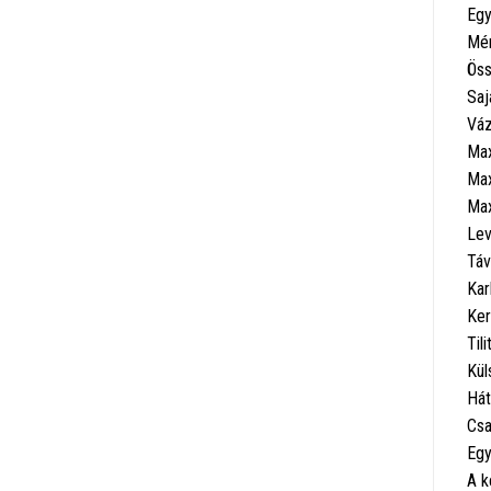
Egy
Mér
Öss
Saj
Váz
Max
Max
Max
Lev
Táv
Kar
Ker
Til
Kül
Hát
Csa
Egy
A k