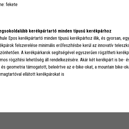
ne: fekete
egsokoldalúbb kerékpártartó minden típusú kerékpárhoz
hule Epos kerékpártartó minden típusú kerékpárhoz illik, és gyorsan, e
ékpárok felszerelése minimális erőfeszítésbe kerül az innovatív telesz
zönhetően. A kerékpárkarok segítségével egyszerűen rögzítheti kerékpár
mos rögzítési lehetőség áll rendelkezésére. Akár két kerékpárt is be- 
 és geometria támogatott, beleértve az e-bike-okat, a mountain bike-okat
magtartóval ellátott kerékpárokat is