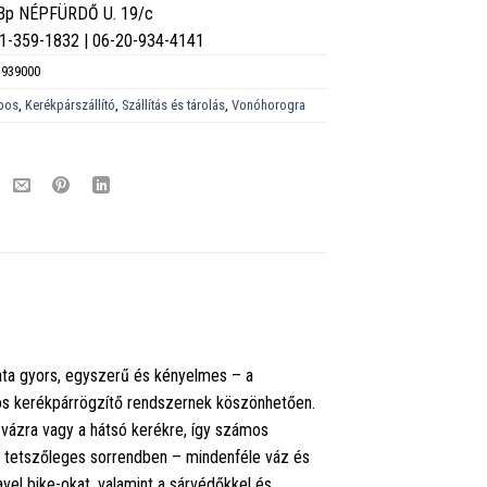
 Bp NÉPFÜRDŐ U. 19/c
6-1-359-1832 | 06-20-934-4141
939000
pos
,
Kerékpárszállító
,
Szállítás és tárolás
,
Vonóhorogra
lata gyors, egyszerű és kényelmes – a
pos kerékpárrögzítő rendszernek köszönhetően.
 vázra vagy a hátsó kerékre, így számos
et tetszőleges sorrendben – mindenféle váz és
vel bike-okat, valamint a sárvédőkkel és