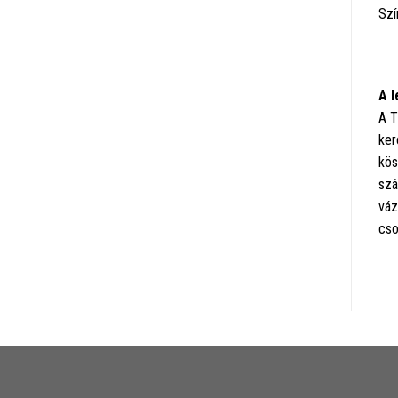
Szí
A l
A T
ker
kös
szá
váz
cso