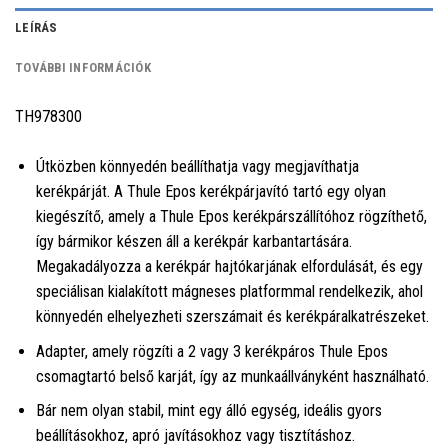
LEÍRÁS
TOVÁBBI INFORMÁCIÓK
TH978300
Útközben könnyedén beállíthatja vagy megjavíthatja
kerékpárját. A Thule Epos kerékpárjavító tartó egy olyan
kiegészítő, amely a Thule Epos kerékpárszállítóhoz rögzíthető,
így bármikor készen áll a kerékpár karbantartására.
Megakadályozza a kerékpár hajtókarjának elfordulását, és egy
speciálisan kialakított mágneses platformmal rendelkezik, ahol
könnyedén elhelyezheti szerszámait és kerékpáralkatrészeket.
Adapter, amely rögzíti a 2 vagy 3 kerékpáros Thule Epos
csomagtartó belső karját, így az munkaállványként használható.
Bár nem olyan stabil, mint egy álló egység, ideális gyors
beállításokhoz, apró javításokhoz vagy tisztításhoz.