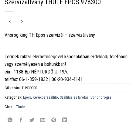
Szervizállvány THULE EPOS 978300
V.horog kieg TH Epos szervizál – szervizállvány
Termék raktár elérhetőségével kapcsolatban érdeklődj telefonon
vagy személyesen a boltunkban!
cím: 1138 Bp NÉPFÜRDŐ U. 19/c
tel/fax: 06-1-359-1832 | 06-20-934-4141
Cikkszám:
TH939000
Kategóriák:
Epos
,
Kerékpárszállító
,
Szállítás és tárolás
,
Vonóhorogra
Címke:
Thule