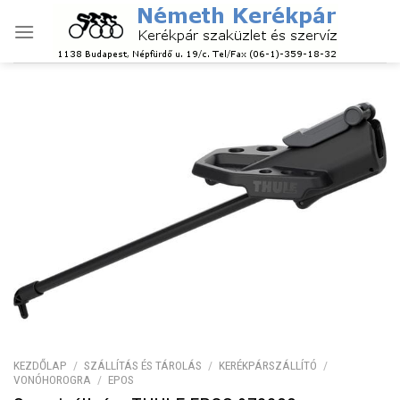
Skip
to
content
KEZDŐLAP
/
SZÁLLÍTÁS ÉS TÁROLÁS
/
KERÉKPÁRSZÁLLÍTÓ
/
VONÓHOROGRA
/
EPOS