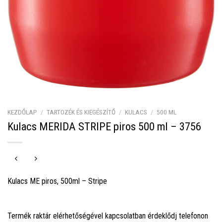
KEZDŐLAP
/
TARTOZÉK ÉS KIEGÉSZÍTŐ
/
KULACS
/
500 ML
Kulacs MERIDA STRIPE piros 500 ml – 3756
Kulacs ME piros, 500ml – Stripe
Termék raktár elérhetőségével kapcsolatban érdeklődj telefonon