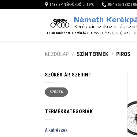
Skip
1138 BP NÉPFÜRDŐ U. 19/C
06-1-359-1832 | 0
to
content
KEZDŐLAP
/
SZÍN TERMÉK
/
PIROS
SZŰRÉS ÁR SZERINT
Min
Max
SZŰRÉS
ár
ár
TERMÉKKATEGÓRIÁK
Alkatrészek