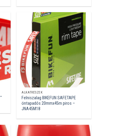
ALKATRÉSZEK
″
Felniszalag BIKEFUN SAFETAPE
öntapadós 20mmx45m piros –
JNA45M18