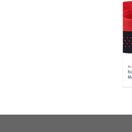
AL
Ko
Mi