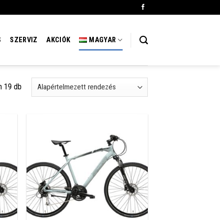
S
SZERVIZ
AKCIÓK
MAGYAR
n 19 db