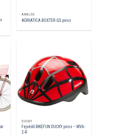
ANALÓG
os
ADRIATICA BOXTER GS piros
DUCKY
ár
Fejvédő BIKEFUN DUCKY piros – MV6-
2-R