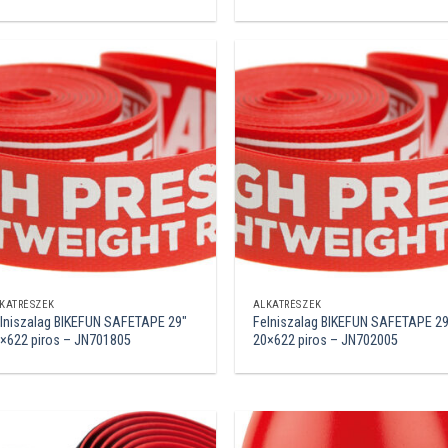
KATRÉSZEK
ALKATRÉSZEK
lniszalag BIKEFUN SAFETAPE 29″
Felniszalag BIKEFUN SAFETAPE 29
×622 piros – JN701805
20×622 piros – JN702005