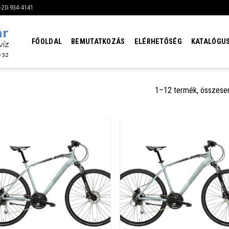
6-20-934-4141
FŐOLDAL
BEMUTATKOZÁS
ELÉRHETŐSÉG
KATALÓGU
1–12 termék, összese