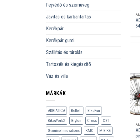
Fejvédő és szemüveg
A
Javítás és karbantartás
AD
5
Kerékpár
Kerékpár gumi
Szállítás és tárolás
Tartozék és kiegészítő
Váz és villa
MÁRKÁK
ADRIATICA
Bellelli
BikeFun
BikeWorkX
Bryton
Cross
CST
A
AD
Genuine Innovations
KMC
M-BIKE
pi