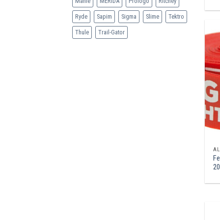
Mahle
MERIDA
Prologo
Ritchey
Ryde
Sapim
Sigma
Slime
Tektro
Thule
Trail-Gator
AL
Fe
20