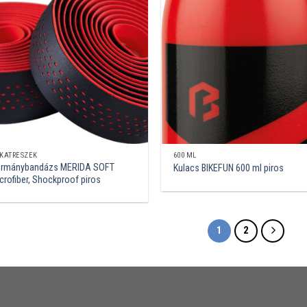
KATRÉSZEK
600 ML
rmánybandázs MERIDA SOFT
Kulacs BIKEFUN 600 ml piros
crofiber, Shockproof piros
1
2