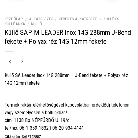
KEZDŐLAP
/
ALKATRÉSZEK
/
KERÉK ÉS ALKATRÉSZEI
/
KÜLLŐ ÉS
KÜLLŐANYA
/
KÜLLŐ
Küllő SAPIM LEADER Inox 14G 288mm J-Bend
fekete + Polyax réz 14G 12mm fekete
Küllő SA Leader Inox 14G 288mm – J-Bend fekete + Polyax réz
14G 12mm fekete
Termék raktár elérhetőségével kapcsolatban érdeklődj telefonon
vagy személyesen a boltunkban!
cím: 1138 Bp NÉPFÜRDŐ U. 19/c
tel/fax: 06-1-359-1832 | 06-20-934-4141
Cikkszám:
SALE14288Z