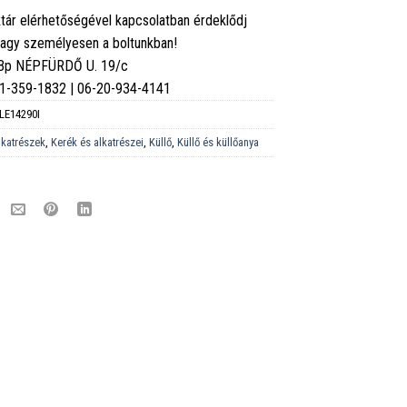
tár elérhetőségével kapcsolatban érdeklődj
vagy személyesen a boltunkban!
 Bp NÉPFÜRDŐ U. 19/c
6-1-359-1832 | 06-20-934-4141
LE14290I
lkatrészek
,
Kerék és alkatrészei
,
Küllő
,
Küllő és küllőanya