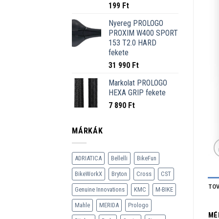
199
Ft
Nyereg PROLOGO
PROXIM W400 SPORT
153 T2.0 HARD
fekete
31 990
Ft
Markolat PROLOGO
HEXA GRIP fekete
7 890
Ft
MÁRKÁK
ADRIATICA
Bellelli
BikeFun
BikeWorkX
Bryton
Cross
CST
TOV
Genuine Innovations
KMC
M-BIKE
Mahle
MERIDA
Prologo
MÉ