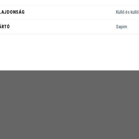
LAJDONSÁG
Küllő és küll
ÁRTÓ
Sapim