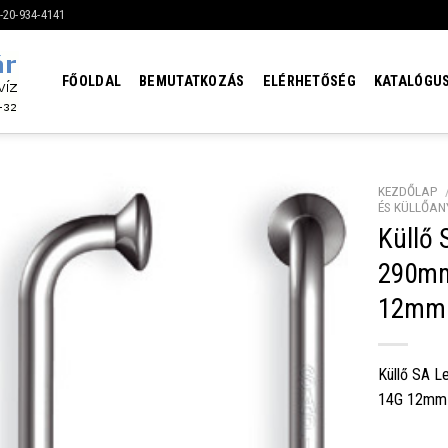
6-20-934-4141
FŐOLDAL
BEMUTATKOZÁS
ELÉRHETŐSÉG
KATALÓGU
KEZDŐLAP
ÉS KÜLLŐAN
Küllő
290mm
12mm 
Küllő SA L
14G 12mm 