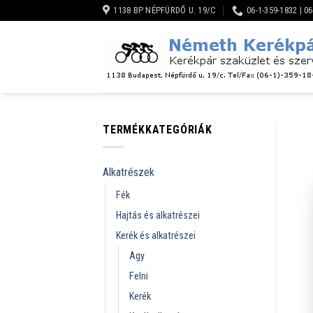
Skip
1138 BP NÉPFÜRDŐ U. 19/C
06-1-359-1832 | 0
to
content
TERMÉKKATEGÓRIÁK
Alkatrészek
Fék
Hajtás és alkatrészei
Kerék és alkatrészei
Agy
Felni
Kerék