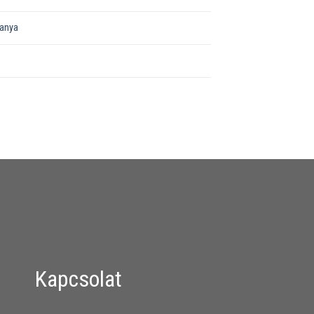
őanya
Kapcsolat