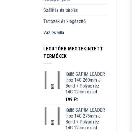
Szállítás és tárolás
Tartozék és kiegészítő
Váz és villa
LEGUTÓBB MEGTEKINTETT
TERMÉKEK
Küllő SAPIM LEADER
Inox 14G 260mm J-
Bend + Polyax réz
14G 12mm ezüst
199
Ft
Küllő SAPIM LEADER
Inox 14G 276mm J-
Bend + Polyax réz
14G 12mm ezüst