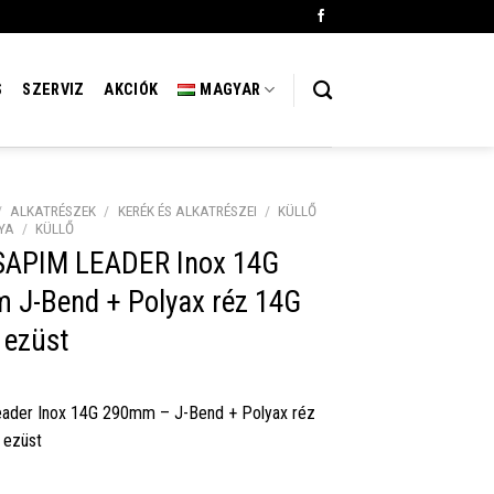
S
SZERVIZ
AKCIÓK
MAGYAR
/
ALKATRÉSZEK
/
KERÉK ÉS ALKATRÉSZEI
/
KÜLLŐ
YA
/
KÜLLŐ
 SAPIM LEADER Inox 14G
 J-Bend + Polyax réz 14G
ezüst
eader Inox 14G 290mm – J-Bend + Polyax réz
ezüst