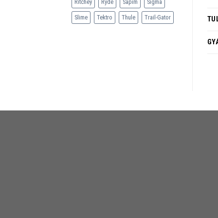
Ritchey
Ryde
Sapim
Sigma
Slime
Tektro
Thule
Trail-Gator
TU
GY