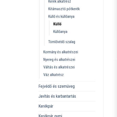
Kerék alkatrész
Kitámasztó pótkerék
Küllő és küllőanya
Küllő
Küllőanya
Tömlővédő szalag
Kormány és alkatrészei
Nyereg és alkatrészei
Váltás és alkatrészei
Váz alkatrész
Fejvédő és szemüveg
Javítás és karbantartás
Kerékpár
Kerékpár gumi