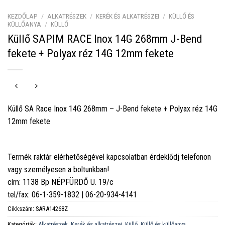
KEZDŐLAP
/
ALKATRÉSZEK
/
KERÉK ÉS ALKATRÉSZEI
/
KÜLLŐ ÉS
KÜLLŐANYA
/
KÜLLŐ
Küllő SAPIM RACE Inox 14G 268mm J-Bend
fekete + Polyax réz 14G 12mm fekete
Küllő SA Race Inox 14G 268mm – J-Bend fekete + Polyax réz 14G
12mm fekete
Termék raktár elérhetőségével kapcsolatban érdeklődj telefonon
vagy személyesen a boltunkban!
cím: 1138 Bp NÉPFÜRDŐ U. 19/c
tel/fax: 06-1-359-1832 | 06-20-934-4141
Cikkszám:
SARA14268Z
Kategóriák:
Alkatrészek
,
Kerék és alkatrészei
,
Küllő
,
Küllő és küllőanya