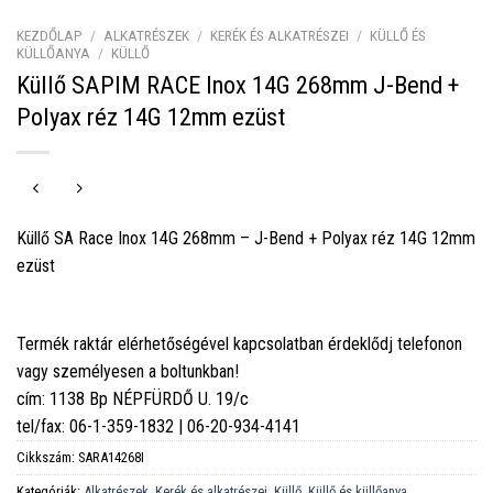
KEZDŐLAP
/
ALKATRÉSZEK
/
KERÉK ÉS ALKATRÉSZEI
/
KÜLLŐ ÉS
KÜLLŐANYA
/
KÜLLŐ
Küllő SAPIM RACE Inox 14G 268mm J-Bend +
Polyax réz 14G 12mm ezüst
Küllő SA Race Inox 14G 268mm – J-Bend + Polyax réz 14G 12mm
ezüst
Termék raktár elérhetőségével kapcsolatban érdeklődj telefonon
vagy személyesen a boltunkban!
cím: 1138 Bp NÉPFÜRDŐ U. 19/c
tel/fax: 06-1-359-1832 | 06-20-934-4141
Cikkszám:
SARA14268I
Kategóriák:
Alkatrészek
,
Kerék és alkatrészei
,
Küllő
,
Küllő és küllőanya