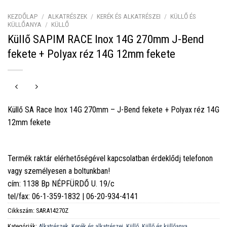
KEZDŐLAP
/
ALKATRÉSZEK
/
KERÉK ÉS ALKATRÉSZEI
/
KÜLLŐ ÉS
KÜLLŐANYA
/
KÜLLŐ
Küllő SAPIM RACE Inox 14G 270mm J-Bend
fekete + Polyax réz 14G 12mm fekete
Küllő SA Race Inox 14G 270mm – J-Bend fekete + Polyax réz 14G
12mm fekete
Termék raktár elérhetőségével kapcsolatban érdeklődj telefonon
vagy személyesen a boltunkban!
cím: 1138 Bp NÉPFÜRDŐ U. 19/c
tel/fax: 06-1-359-1832 | 06-20-934-4141
Cikkszám:
SARA14270Z
Kategóriák:
Alkatrészek
,
Kerék és alkatrészei
,
Küllő
,
Küllő és küllőanya