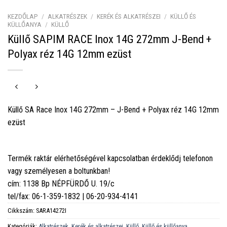
KEZDŐLAP
/
ALKATRÉSZEK
/
KERÉK ÉS ALKATRÉSZEI
/
KÜLLŐ ÉS
KÜLLŐANYA
/
KÜLLŐ
Küllő SAPIM RACE Inox 14G 272mm J-Bend +
Polyax réz 14G 12mm ezüst
Küllő SA Race Inox 14G 272mm – J-Bend + Polyax réz 14G 12mm
ezüst
Termék raktár elérhetőségével kapcsolatban érdeklődj telefonon
vagy személyesen a boltunkban!
cím: 1138 Bp NÉPFÜRDŐ U. 19/c
tel/fax: 06-1-359-1832 | 06-20-934-4141
Cikkszám:
SARA14272I
Kategóriák:
Alkatrészek
,
Kerék és alkatrészei
,
Küllő
,
Küllő és küllőanya