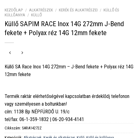
KEZDŐLAP
/
ALKATRÉSZEK
/
KERÉK ÉS ALKATRÉSZEI
/
KÜLLŐ ÉS
KÜLLŐANYA
/
KÜLLŐ
Küllő SAPIM RACE Inox 14G 272mm J-Bend
fekete + Polyax réz 14G 12mm fekete
Küllő SA Race Inox 14G 272mm – J-Bend fekete + Polyax réz 14G
12mm fekete
Termék raktár elérhetőségével kapcsolatban érdeklődj telefonon
vagy személyesen a boltunkban!
cím: 1138 Bp NÉPFÜRDŐ U. 19/c
tel/fax: 06-1-359-1832 | 06-20-934-4141
Cikkszám:
SARA14272Z
Kategóriák:
Alkatrészek
,
Kerék és alkatrészei
,
Küllő
,
Küllő és küllőanya